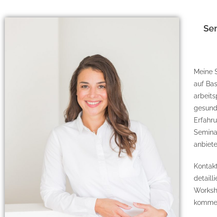
Se
Meine S
auf Bas
arbeit
gesund
Erfahru
Semina
anbiete
Kontakt
detaill
Worksh
komme i