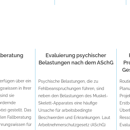
llberatung
Evaluierung psychischer
Belastungen nach dem ASchG
Pr
Ge
erfügen über ein
Psychische Belastungen, die zu
Routi
swissen in Ihrer
Fehlbeanspruchungen führen, sind
Plan
sind sie
neben den Belastungen des Muskel-
Proje
fordernde
Skelett-Apparates eine häufige
Erstb
ikte) gestellt. Das
Ursache für arbeitsbedingte
Überb
len Fallberatung
Beschwerden und Erkrankungen. Laut
Resso
ahrungswissen für
Arbeitnehmerschutzgesetz (ASchG)
Evalu