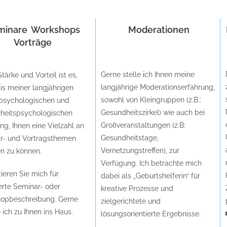
minare
Workshops
Moderationen
Vorträge
Gerne stelle ich Ihnen meine
tärke und Vorteil ist es,
langjährige Moderationserfahrung,
is meiner langjährigen
sowohl von Kleingruppen (z.B.:
spsychologischen und
Gesundheitszirkel) wie auch bei
heitspsychologischen
Großveranstaltungen (z.B:
ng, Ihnen eine Vielzahl an
Gesundheitstage,
r- und Vortragsthemen
Vernetzungstreffen), zur
n zu können.
Verfügung. Ich betrachte mich
ieren Sie mich für
dabei als „Geburtshelferin“ für
ierte Seminar- oder
kreative Prozesse und
opbeschreibung. Gerne
zielgerichtete und
ch zu Ihnen ins Haus.
lösungsorientierte Ergebnisse.